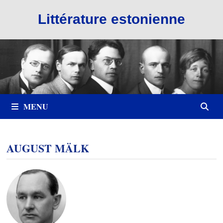
Passer
Littérature estonienne
au
contenu
MENU
AUGUST MÄLK