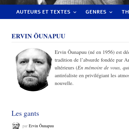
AUTEURS ET TEXTES
GENRES
TH
ERVIN ÕUNAPUU
Ervin Õunapuu (né en 1956) est décor
tradition de l’absurde fondée par A
ultérieurs (
En mémoire de vous, qui
antiréaliste en privilégiant les atm
nouvelle.
Les gants
par
Ervin Õunapuu