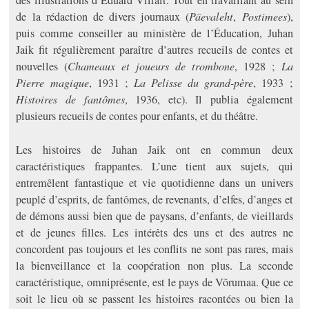
des illustrations d’Eduard Viiralt. Tout en travaillant au sein
de la rédaction de divers journaux (
Päevaleht
,
Postimees
),
puis comme conseiller au ministère de l’Éducation, Juhan
Jaik fit régulièrement paraître d’autres recueils de contes et
nouvelles (
Chameaux et joueurs de trombone
, 1928 ;
La
Pierre magique
, 1931 ;
La Pelisse du grand-père
, 1933 ;
Histoires de fantômes
, 1936, etc). Il publia également
plusieurs recueils de contes pour enfants, et du théâtre.
Les histoires de Juhan Jaik ont en commun deux
caractéristiques frappantes. L’une tient aux sujets, qui
entremêlent fantastique et vie quotidienne dans un univers
peuplé d’esprits, de fantômes, de revenants, d’elfes, d’anges et
de démons aussi bien que de paysans, d’enfants, de vieillards
et de jeunes filles. Les intérêts des uns et des autres ne
concordent pas toujours et les conflits ne sont pas rares, mais
la bienveillance et la coopération non plus. La seconde
caractéristique, omniprésente, est le pays de Võrumaa. Que ce
soit le lieu où se passent les histoires racontées ou bien la