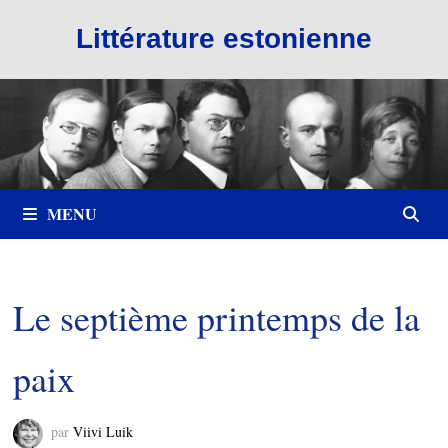
Passer
Littérature estonienne
au
contenu
MENU
Le septième printemps de la
paix
par
Viivi Luik