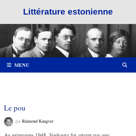
Passer
Littérature estonienne
au
contenu
MENU
Le pou
par
Raimond Kaugver
Au printemps 1948, Vorkouta fut atteint par une