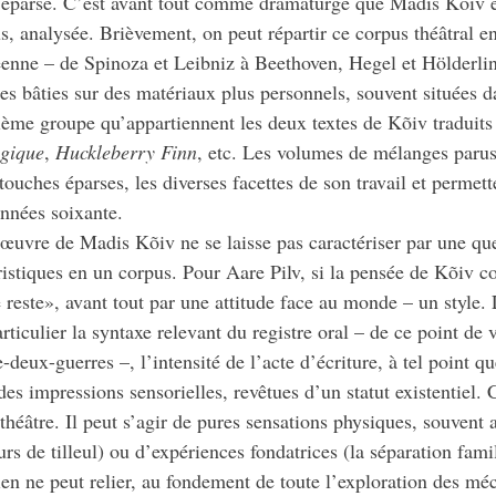
on éparse. C’est avant tout comme dramaturge que Madis Kõiv e
lus, analysée. Brièvement, on peut répartir ce corpus théâtral e
péenne – de Spinoza et Leibniz à Beethoven, Hegel et Hölderli
s bâties sur des matériaux plus personnels, souvent situées d
ème groupe qu’appartiennent les deux textes de Kõiv traduits à
gique
,
Huckleberry Finn
, etc. Les volumes de mélanges parus
touches éparses, les diverses facettes de son travail et permett
années soixante.
’œuvre de Madis Kõiv ne se laisse pas caractériser par une qu
téristiques en un corpus. Pour Aare Pilv, si la pensée de Kõi
 reste», avant tout par une attitude face au monde – un style. Le
rticulier la syntaxe relevant du registre oral – de ce point 
e-deux-guerres –, l’intensité de l’acte d’écriture, à tel point
des impressions sensorielles, revêtues d’un statut existentiel.
héâtre. Il peut s’agir de pures sensations physiques, souvent as
rs de tilleul) ou d’expériences fondatrices (la séparation fami
en ne peut relier, au fondement de toute l’exploration des m