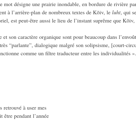
e mot désigne une prairie inondable, en bordure de rivière pa
ent à l’arrière-plan de nombreux textes de Kõiv, le
luht
, qui s
iel, est peut-être aussi le lieu de l’instant suprême que Kõi
ture et son caractère organique sont pour beaucoup dans l’envo
rès “parlante”, dialogique malgré son solipsisme, [court-circu
onctionne comme un filtre traducteur entre les individualités 
s retrouvé à user mes
it être pendant l’année