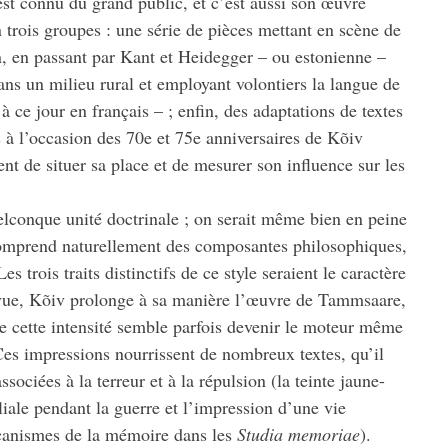
st connu du grand public, et c’est aussi son œuvre
n trois groupes : une série de pièces mettant en scène de
n, en passant par Kant et Heidegger – ou estonienne –
ans un milieu rural et employant volontiers la langue de
 ce jour en français – ; enfin, des adaptations de textes
 à l’occasion des 70e et 75e anniversaires de Kõiv
ent de situer sa place et de mesurer son influence sur les
elconque unité doctrinale ; on serait même bien en peine
v comprend naturellement des composantes philosophiques,
s trois traits distinctifs de ce style seraient le caractère
de vue, Kõiv prolonge à sa manière l’œuvre de Tammsaare,
 que cette intensité semble parfois devenir le moteur même
 Ces impressions nourrissent de nombreux textes, qu’il
sociées à la terreur et à la répulsion (la teinte jaune-
liale pendant la guerre et l’impression d’une vie
écanismes de la mémoire dans les
Studia memoriae
).