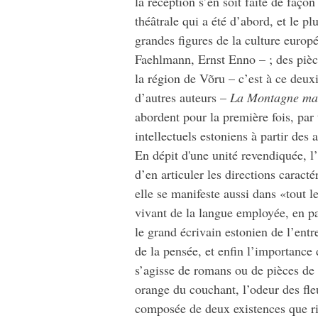
la réception s’en soit faite de faç
théâtrale qui a été d’abord, et le p
grandes figures de la culture euro
Faehlmann, Ernst Enno – ; des pièce
la région de Võru – c’est à ce deuxi
d’autres auteurs –
La Montagne ma
abordent pour la première fois, par 
intellectuels estoniens à partir des 
En dépit d'une unité revendiquée, l
d’en articuler les directions carac
elle se manifeste aussi dans «tout le
vivant de la langue employée, en pa
le grand écrivain estonien de l’entr
de la pensée, et enfin l’importance 
s’agisse de romans ou de pièces de t
orange du couchant, l’odeur des fleu
composée de deux existences que ri