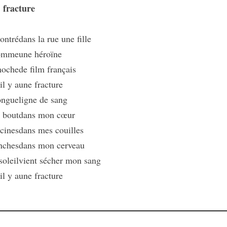
frac
ture
contré
dans la rue une fille
comme
une héroïne
oche
de film français
il y a
une fracture
ongue
ligne de sang
e bout
dans mon cœur
acines
dans mes couilles
anches
dans mon cerveau
soleil
vient sécher mon sang
il y a
une fracture