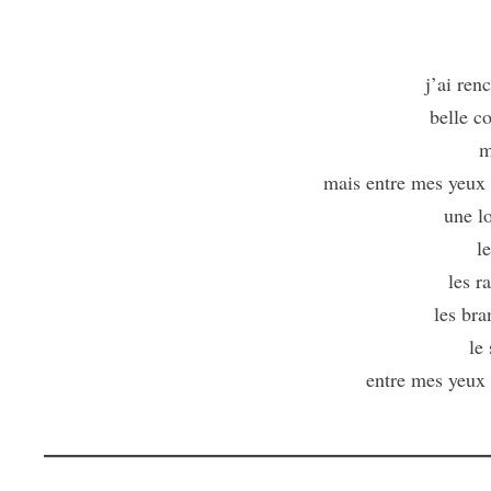
j’ai ren
belle 
m
mais entre mes yeux 
une l
l
les r
les br
le 
entre mes yeux 