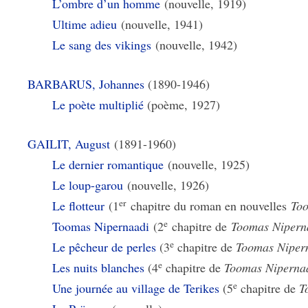
L’ombre d’un homme
(nouvelle, 1919)
Ultime adieu
(nouvelle, 1941)
Le sang des vikings
(nouvelle, 1942)
BARBARUS, Johannes
(1890-1946)
Le poète multiplié
(poème, 1927)
GAILIT, August
(1891-1960)
Le dernier romantique
(nouvelle, 1925)
Le loup-garou
(nouvelle, 1926)
er
Le flotteur
(1
chapitre du roman en nouvelles
To
e
Toomas Nipernaadi
(2
chapitre de
Toomas Nipern
e
Le pêcheur de perles
(3
chapitre de
Toomas Niper
e
Les nuits blanches
(4
chapitre de
Toomas Niperna
e
Une journée au village de Terikes
(5
chapitre de
T