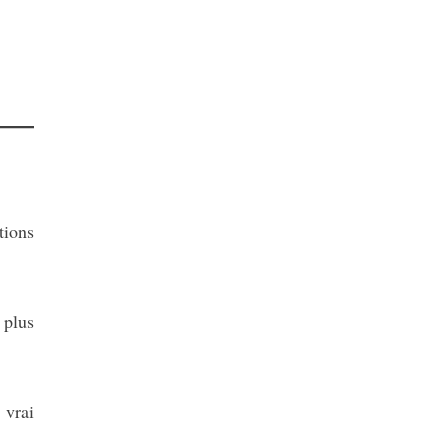
tions
 plus
 vrai