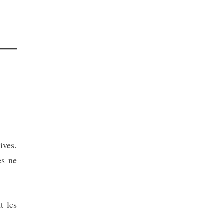
ives.
es ne
t les