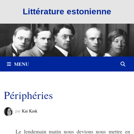
Passer
Littérature estonienne
au
contenu
MENU
Périphéries
par
Kai Kask
Le lendemain matin nous devions nous mettre en