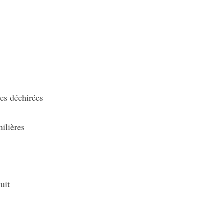
tes déchirées
milières
uit