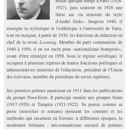
réside quelque temps à Paris (1926-
1927), puis soutient en 1928 une
thèse sur «la structure du style
d'André Gide». Jusqu'en 1940, il
enseigne la stylistique et l'esthétique à l'université de Tartu,
tout en exerçant, à partir de 1930, les fonctions de rédacteur en
chef de la revue
Looming
. Membre du parti communiste de
1940 à 1950, il en est exclu pour «nationalisme bourgeois»,
avant d'être réintégré en 1958. Sous le régime soviétique, il
occupera à plusieurs reprises de hautes fonctions politiques et
administratives (ministre de l'éducation, président de l'Union
des écrivains, membre du présidium du soviet suprême).
Ses premiers poèmes paraissent en 1911 dans les publications
du groupe Noor-Eesti. Il participe ensuite aux groupes Siuru
(1917-1920) et Tarapita (1921-1922). Sa poésie comme sa
prose (nouvelles et romans) épousent les courants et les
méthodes qui incarnent en Estonie, à différentes époques, la
modernité littéraire : néo-romantisme (recueil de poèmes