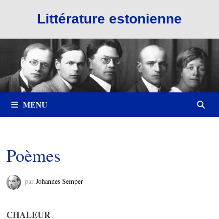
Passer
Littérature estonienne
au
contenu
MENU
Poèmes
par
Johannes Semper
CHALEUR