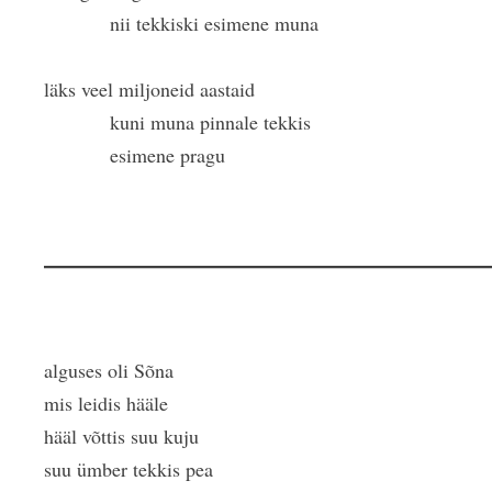
nii tekkiski esimene muna
läks veel miljoneid aastaid
kuni muna pinnale tekkis
esimene pragu
alguses oli Sõna
mis leidis hääle
hääl võttis suu kuju
suu ümber tekkis pea