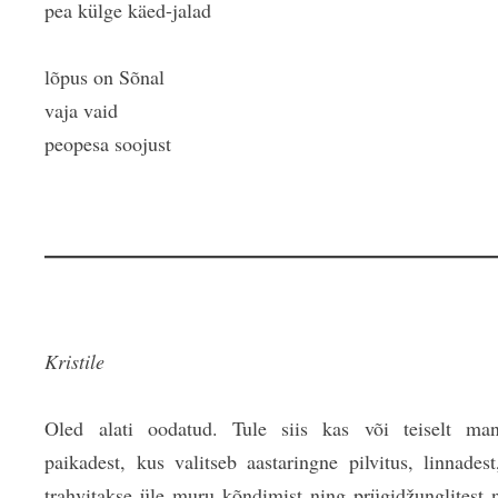
pea külge käed-jalad
lõpus on Sõnal
vaja vaid
peopesa soojust
Kristile
Oled alati oodatud. Tule siis kas või teiselt mand
paikadest, kus valitseb aastaringne pilvitus, linnades
trahvitakse üle muru kõndimist ning prügidžunglitest 