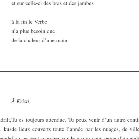
et sur celle-ci des bras et des jambes
à la fin le Verbe
n’a plus besoin que
de la chaleur d’une main
À Kristi
rilt,
Tu es toujours attendue. Tu peux venir d’un autre conti
t, kus
de lieux couverts toute l’année par les nuages, de vill
nende
l’on ne peut marcher sur le gazon sous peine d’amend