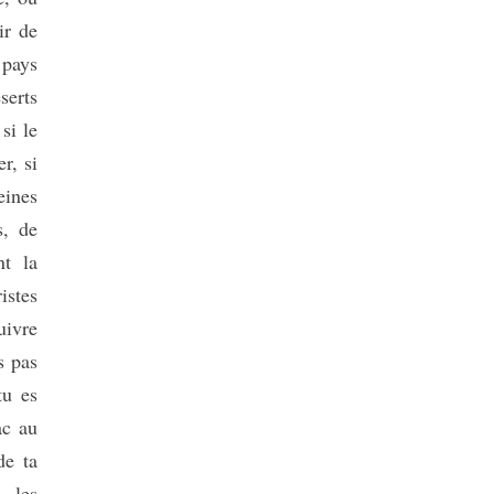
ir de
 pays
serts
si le
r, si
eines
s, de
nt la
istes
uivre
s pas
tu es
ac au
de ta
 les