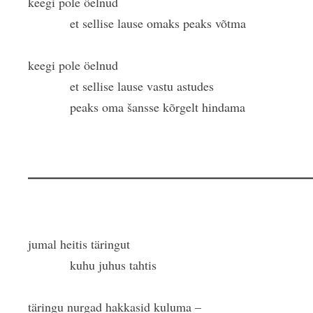
keegi pole öelnud
et sellise lause omaks peaks võtma
keegi pole öelnud
et sellise lause vastu astudes
peaks oma šansse kõrgelt hindama
jumal heitis täringut
kuhu juhus tahtis
täringu nurgad hakkasid kuluma –