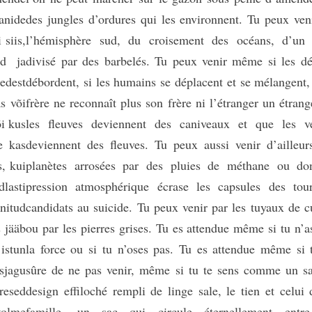
nide
des jungles d’ordures qui les environnent. Tu peux ven
 siis,
l’hémisphère sud, du croisement des océans, d’un
ad ja
divisé par des barbelés. Tu peux venir même si les dé
edest
débordent, si les humains se déplacent et se mélangent, 
as või
frère ne reconnaît plus son frère ni l’étranger un étrange
õi kus
les fleuves deviennent des caniveaux et que les v
e kas
deviennent des fleuves. Tu peux aussi venir d’ailleur
s, kui
planètes arrosées par des pluies de méthane ou do
dlasti
pression atmosphérique écrase les capsules des tour
nitud
candidats au suicide. Tu peux venir par les tuyaux de c
s jääb
ou par les pierres grises. Tu es attendue même si tu n’a
istun
la force ou si tu n’oses pas. Tu es attendue même si 
sjagu
sûre de ne pas venir, même si tu te sens comme un s
resed
design effiloché rempli de linge sale, le tien et celui 
 kolme
famille, un sac qui circule éternellement entre