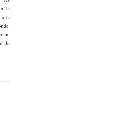
n, le
 à la
onde,
ement
il du