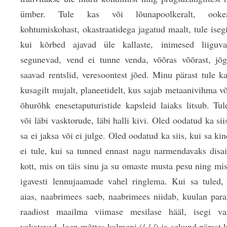
ümber. Tule kas või lõunapoolkeralt, ookea
kohtumiskohast, okastraatidega jagatud maalt, tule isegi
kui kõrbed ajavad üle kallaste, inimesed liiguv
segunevad, vend ei tunne venda, võõras võõrast, jõg
saavad rentslid, veresoontest jõed. Minu pärast tule k
kusagilt mujalt, planeetidelt, kus sajab metaanivihma v
õhurõhk enesetaputuristide kapsleid laiaks litsub. Tul
või läbi vasktorude, läbi halli kivi. Oled oodatud ka sii
sa ei jaksa või ei julge. Oled oodatud ka siis, kui sa kin
ei tule, kui sa tunned ennast nagu narmendavaks disai
kott, mis on täis sinu ja su omaste musta pesu ning mi
igavesti lennujaamade vahel ringlema. Kui sa tuled, 
aias, naabrimees saeb, naabrimees niidab, kuulan para
raadiost maailma viimase mesilase hääl, isegi va
vakatavad, loen mõttes kolmeni (/ / /) ja sekund pärast