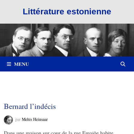
Passer
Littérature estonienne
au
contenu
MENU
Bernard l’indécis
par
Mehis Heinsaar
Dans une maison sur cour de la rue Emajõe habite