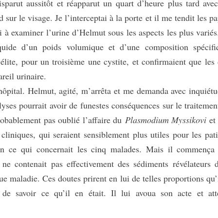
isparut aussitôt et réapparut un quart d’heure plus tard ave
ur le visage. Je l’interceptai à la porte et il me tendit les pa
si à examiner l’urine d’Helmut sous les aspects les plus variés
iquide d’un poids volumique et d’une composition spécifi
élite, pour un troisième une cystite, et confirmaient que les
areil urinaire.
ôpital. Helmut, agité, m’arrêta et me demanda avec inquiétu
alyses pourrait avoir de funestes conséquences sur le traitemen
robablement pas oublié l’affaire du
Plasmodium Myssikovi
et 
 cliniques, qui seraient sensiblement plus utiles pour les pati
 en ce qui concernait les cinq malades. Mais il commença
e ne contenait pas effectivement des sédiments révélateurs 
que maladie. Ces doutes prirent en lui de telles proportions qu’i
de savoir ce qu’il en était. Il lui avoua son acte et att