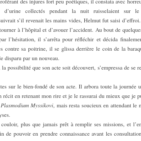
roférant des injures fort peu poétiques, il constata avec horreu
d’urine collectés pendant la nuit ruisselaient sur le
ivrait s’il revenait les mains vides, Helmut fut saisi d’effroi
etourner à l’hôpital et d’avouer l’accident. Au bout de quelque
ar l’hésitation, il s’arrêta pour réfléchir et décida finaleme
s contre sa poitrine, il se glissa derrière le coin de la baraq
uide disparu par un nouveau.
a possibilité que son acte soit découvert, s’empressa de se r
es sur le bien-fondé de son acte. Il arbora toute la journée u
n récit en retenant mon rire et je le rassurai du mieux que je pu
u
Plasmodium Myssikovi
, mais resta soucieux en attendant le 
lyses.
uloir, plus que jamais prêt à remplir ses missions, et l’e
fin de pouvoir en prendre connaissance avant les consultatio