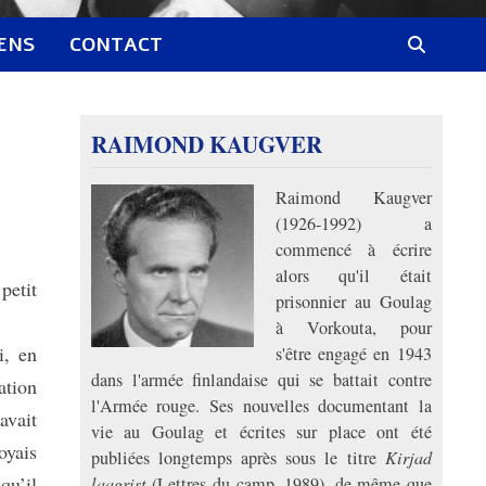
IENS
CONTACT
RAIMOND KAUGVER
Raimond Kaugver
(1926-1992) a
commencé à écrire
alors qu'il était
petit
prisonnier au Goulag
à Vorkouta, pour
i, en
s'être engagé en 1943
dans l'armée finlandaise qui se battait contre
ation
l'Armée rouge. Ses nouvelles documentant la
avait
vie au Goulag et écrites sur place ont été
oyais
publiées longtemps après sous le titre
Kirjad
qu’il
laagrist
(Lettres du camp, 1989), de même que