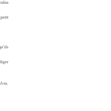
raîna
petit
u’ils
diger
lvin.