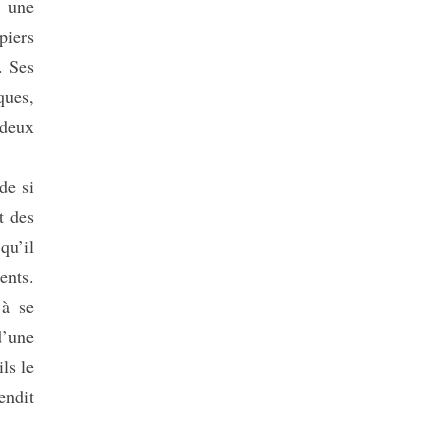
c une
piers
. Ses
ques,
 deux
de si
t des
qu’il
ents.
 à se
d’une
ls le
endit