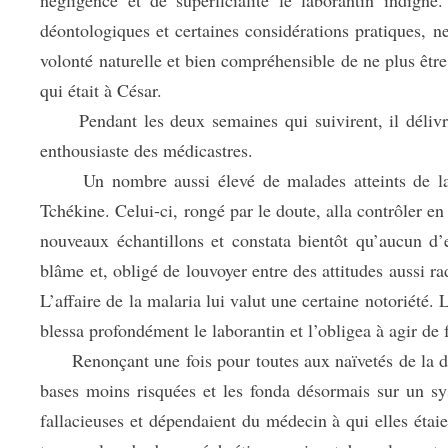
négligence et de superficialité le laborantin indigné
déontologiques et certaines considérations pratiques, ne
volonté naturelle et bien compréhensible de ne plus être 
qui était à César.
Pendant les deux semaines qui suivirent, il délivra u
enthousiaste des médicastres.
Un nombre aussi élevé de malades atteints de la mal
Tchékine. Celui-ci, rongé par le doute, alla contrôler en 
nouveaux échantillons et constata bientôt qu’aucun d
blâme et, obligé de louvoyer entre des attitudes aussi ra
L’affaire de la malaria lui valut une certaine notoriété.
blessa profondément le laborantin et l’obligea à agir de
Renonçant une fois pour toutes aux naïvetés de la déo
bases moins risquées et les fonda désormais sur un sy
fallacieuses et dépendaient du médecin à qui elles étai