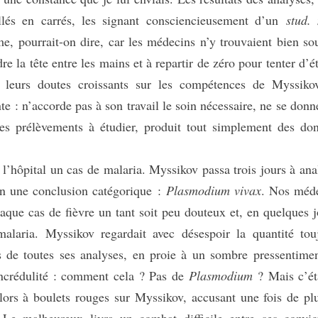
illés en carrés, les signant consciencieusement d’un
stud.
ême, pourrait-on dire, car les médecins n’y trouvaient bien so
e la tête entre les mains et à repartir de zéro pour tenter d’ét
 leurs doutes croissants sur les compétences de Myssiko
te : n’accorde pas à son travail le soin nécessaire, ne se donn
les prélèvements à étudier, produit tout simplement des do
hôpital un cas de malaria. Myssikov passa trois jours à ana
fin une conclusion catégorique :
Plasmodium vivax
. Nos méd
aque cas de fièvre un tant soit peu douteux et, en quelques j
malaria. Myssikov regardait avec désespoir la quantité tou
s de toutes ses analyses, en proie à un sombre pressentimen
incrédulité : comment cela ? Pas de
Plasmodium
? Mais c’ét
t alors à boulets rouges sur Myssikov, accusant une fois de pl