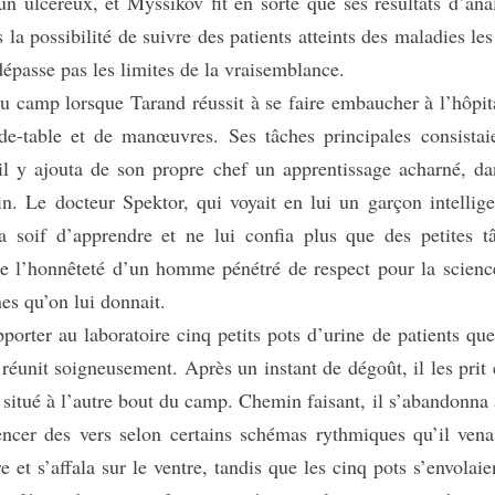
n ulcéreux, et Myssikov fit en sorte que ses résultats d’ana
la possibilité de suivre des patients atteints des maladies les
dépasse pas les limites de la vraisemblance.
 camp lorsque Tarand réussit à se faire embaucher à l’hôpit
-de-table et de manœuvres. Ses tâches principales consistai
il y ajouta de son propre chef un apprentissage acharné, da
n. Le docteur Spektor, qui voyait en lui un garçon intellige
a soif d’apprendre et ne lui confia plus que des petites t
te l’honnêteté d’un homme pénétré de respect pour la scienc
nes qu’on lui donnait.
er au laboratoire cinq petits pots d’urine de patients que
 réunit soigneusement. Après un instant de dégoût, il les prit 
e situé à l’autre bout du camp. Chemin faisant, il s’abandonna 
encer des vers selon certains schémas rythmiques qu’il vena
re et s’affala sur le ventre, tandis que les cinq pots s’envolaie