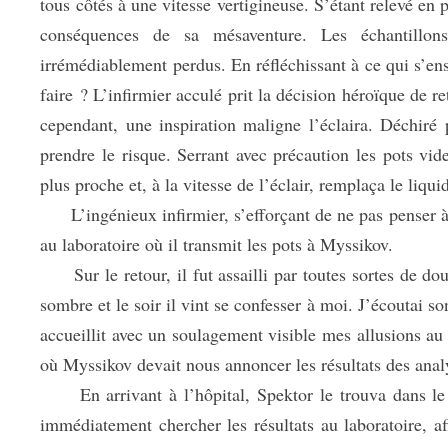
tous côtés à une vitesse vertigineuse. S’étant relevé en p
conséquences de sa mésaventure. Les échantillons 
irrémédiablement perdus. En réfléchissant à ce qui s’ensu
faire ? L’infirmier acculé prit la décision héroïque de r
cependant, une inspiration maligne l’éclaira. Déchiré p
prendre le risque. Serrant avec précaution les pots vide
plus proche et, à la vitesse de l’éclair, remplaça le liq
L’ingénieux infirmier, s’efforçant de ne pas penser à l
au laboratoire où il transmit les pots à Myssikov.
Sur le retour, il fut assailli par toutes sortes de dout
sombre et le soir il vint se confesser à moi. J’écoutai so
accueillit avec un soulagement visible mes allusions a
où Myssikov devait nous annoncer les résultats des ana
En arrivant à l’hôpital, Spektor le trouva dans le co
immédiatement chercher les résultats au laboratoire, a