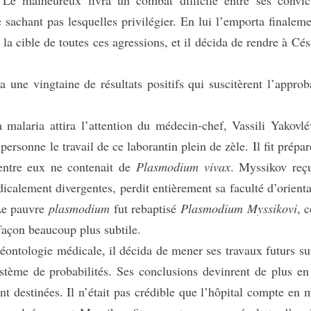
. Le malheureux livra un combat difficile entre ses convic
 sachant pas lesquelles privilégier. En lui l’emporta finaleme
la cible de toutes ces agressions, et il décida de rendre à Cés
ne vingtaine de résultats positifs qui suscitèrent l’approb
aria attira l’attention du médecin-chef, Vassili Yakovlé
personne le travail de ce laborantin plein de zèle. Il fit prépar
’entre eux ne contenait de
Plasmodium vivax
. Myssikov reç
dicalement divergentes, perdit entièrement sa faculté d’orienta
 Le pauvre
plasmodium
fut rebaptisé
Plasmodium Myssikovi
, 
 façon beaucoup plus subtile.
ntologie médicale, il décida de mener ses travaux futurs su
stème de probabilités. Ses conclusions devinrent de plus en
ent destinées. Il n’était pas crédible que l’hôpital compte en