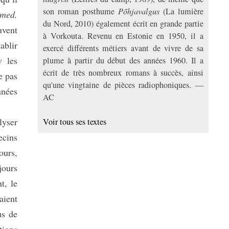
son roman posthume
Põhjavalgus
(La lumière
 med.
du Nord, 2010) également écrit en grande partie
uvent
à Vorkouta. Revenu en Estonie en 1950, il a
ablir
exercé différents métiers avant de vivre de sa
v les
plume à partir du début des années 1960. Il a
écrit de très nombreux romans à succès, ainsi
e pas
qu'une vingtaine de pièces radiophoniques. —
nnées
AC
lyser
Voir tous ses textes
ecins
ours,
jours
t, le
aient
us de