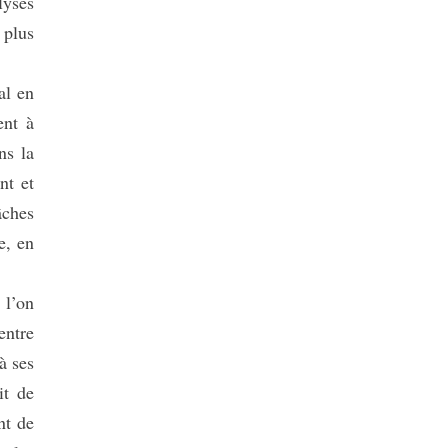
lyses
 plus
al en
ent à
ns la
nt et
âches
e, en
 l’on
entre
à ses
it de
nt de