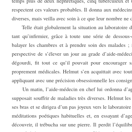
temps plus de deux néphrétiques, cinq tuberculeux et u
respectent ces valeurs probables. Il donna aux médecins 
diverses, mais veilla avec soin à ce que leur nombre ne 
Telle était globalement la situation au laboratoire du
tant qu’infirmier, grâce à toute une série de dessous
balayer les chambres et à prendre soin des malades ; 
perspective de s’élever un jour au grade d’aide-médeci
dégourdi, fit tout ce qu’il pouvait pour encourager s
proprement médicales. Helmut s’en acquittait avec tou
appliquant avec une précision obsessionnelle les consig
Un matin, l’aide-médecin en chef lui ordonna d’apport
supposait souffrir de maladies très diverses. Helmut les
ses bras et se dirigea d’un pas joyeux vers le laboratoir
méditations poétiques habituelles et, en essayant d’ag
découvrir, il trébucha sur une pierre. Il perdit l’équilib