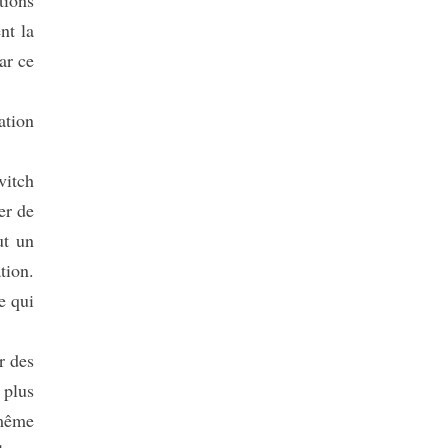
tions
nt la
ar ce
ation
vitch
er de
ut un
tion.
ce qui
r des
 plus
 même