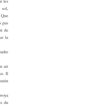
r les
 sol,
. Que
s pas
nt de
ue la
endre
n air
s. Il
matin
nvoya
ns du