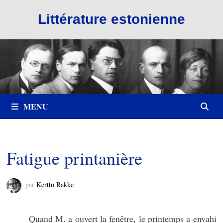
Passer
Littérature estonienne
au
contenu
MENU
Fatigue printanière
par
Kerttu Rakke
Quand M. a ouvert la fenêtre, le printemps a envahi