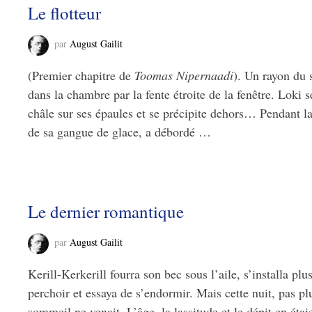
Le flotteur
par
August Gailit
(Premier chapitre de
Toomas Nipernaadi
). Un rayon du 
dans la chambre par la fente étroite de la fenêtre. Loki s
châle sur ses épaules et se précipite dehors… Pendant la 
de sa gangue de glace, a débordé …
Le dernier romantique
par
August Gailit
Kerill-Kerkerill fourra son bec sous l’aile, s’installa 
perchoir et essaya de s’endormir. Mais cette nuit, pas pl
sommeil ne venait. L’âge, la lassitude et le dépit en éta