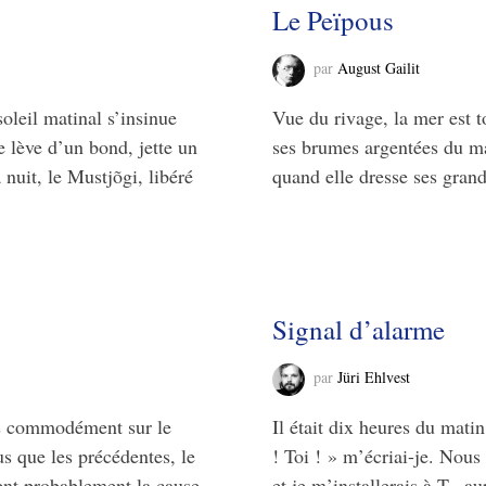
Le Peïpous
par
August Gailit
soleil matinal s’insinue
Vue du rivage, la mer est t
e lève d’un bond, jette un
ses brumes argentées du ma
nuit, le Mustjõgi, libéré
quand elle dresse ses gran
Signal d’alarme
par
Jüri Ehlvest
plus commodément sur le
Il était dix heures du matin
us que les précédentes, le
! Toi ! » m’écriai-je. Nous
ient probablement la cause
et je m’installerais à T., 