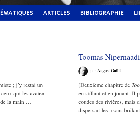
ÉMATIQUES
ARTICLES
BIBLIOGRAPHIE
L
Toomas Nipernaad
par
August Gailit
ste ; j’y restai un
(Deuxième chapitre de
Too
 ceux qui les avaient
en sifflant et en jouant. Il 
e de la main …
coudes des rivières, mais dès
dispersait les tisons brûlan