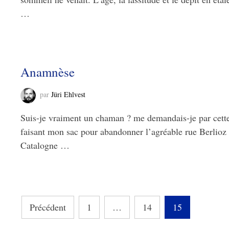
…
Anamnèse
par
Jüri Ehlvest
Suis-je vraiment un chaman ? me demandais-je par cette
faisant mon sac pour abandonner l’agréable rue Berlioz 
Catalogne …
Pagination
Précédent
1
…
14
15